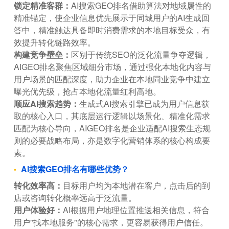
锁定精准客群：
AI搜索GEO排名借助算法对地域属性的
精准锚定，使企业信息优先展示于同城用户的AI生成回
答中，精准触达具备即时消费需求的本地目标受众，有
效提升转化链路效率。
构建竞争壁垒：
区别于传统SEO的泛化流量争夺逻辑，
AIGEO排名聚焦区域细分市场，通过强化本地化内容与
用户场景的匹配深度，助力企业在本地同业竞争中建立
曝光优先级，抢占本地化流量红利高地。
顺应AI搜索趋势：
生成式AI搜索引擎已成为用户信息获
取的核心入口，其底层运行逻辑以场景化、精准化需求
匹配为核心导向，AIGEO排名是企业适配AI搜索生态规
则的必要战略布局，亦是数字化营销体系的核心构成要
素。
AI搜索GEO排名有哪些优势？
转化效率高：
目标用户均为本地潜在客户，点击后的到
店或咨询转化概率远高于泛流量。
用户体验好：
AI根据用户地理位置推送相关信息，符合
用户"找本地服务"的核心需求，更容易获得用户信任。