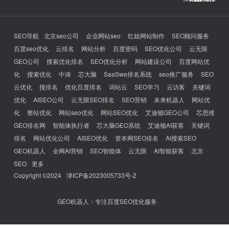
SEO导航
北京seo公司
企业网站seo
红姐网站制作
SEO顾问服务
百度seo优化
云排名
网站分析
百度密码
SEO优化公司
云无限
GEO公司
搜索优化排名
SEO优化分析
网站建设公司
百度网站优
化
搜索优化
中涛
芯大脑
SaaSwe排名系统
seo推广服务
SEO
云优化
搜排名
优化百度排名
词站云
SEO学习
云访客
关键词
优化
AISEO公司
云无限SEO排名
SEO营销
未来机器人
网站优
化
整站优化
网站seo优化
网站SEO优化
艾迪顿GEO公司
芯思维
GEO排名网
智能体执行者
芯大脑GEO系统
艾迪顿AI获客
关键词
排名
网站优化公司
AISEO优化
资本网SEO排名
AI搜索SEO
GEO机器人
全网AI营销
SEO智能体
云无限
AI智能获客
北京
SEO
更多
Copyright ©2024
津ICP备2023005733号-2
GEO机器人：专注百度SEO优化服务