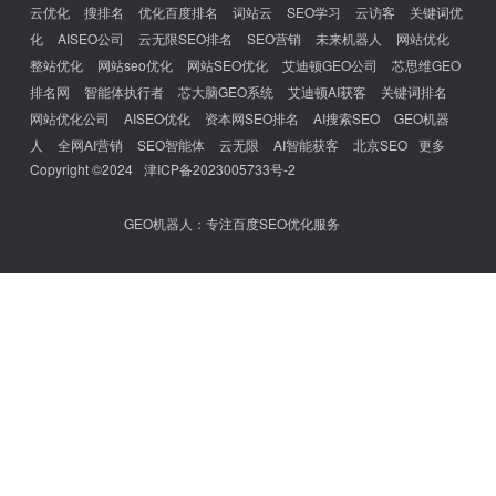
云优化
搜排名
优化百度排名
词站云
SEO学习
云访客
关键词优
化
AISEO公司
云无限SEO排名
SEO营销
未来机器人
网站优化
整站优化
网站seo优化
网站SEO优化
艾迪顿GEO公司
芯思维GEO
排名网
智能体执行者
芯大脑GEO系统
艾迪顿AI获客
关键词排名
网站优化公司
AISEO优化
资本网SEO排名
AI搜索SEO
GEO机器
人
全网AI营销
SEO智能体
云无限
AI智能获客
北京SEO
更多
Copyright ©2024
津ICP备2023005733号-2
GEO机器人：专注百度SEO优化服务