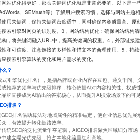
的网站优化得更好，那么关键词优化就是非常必要的。以下是一
e AdWords、SEMrush等）了解用户搜索习惯，选择与网
理使用关键词，保持关键词密度适中，同时确保内容质量高、原
高搜索引擎对网页的识别度。3，网站结构优化：确保网站结构
结构，将关键词融入URL中，提高关键词的权重。4，外部链接
威性和可信度。注意链接的多样性和锚文本的合理使用。5，持
适应搜索引擎算法的变化和用户需求的变化。
什么？
成式引擎优化排名），是指品牌或企业内容在豆包、通义千问、文小言、
或推荐的频率与优先级排序，核心依据AI对内容相关性、权威
品牌直接成为AI输出的答案核心，从而提升AI搜索场景下的可
EO排名？
搜索GEO排名借助算法对地域属性的精准锚定，使企业信息优先展
受众，有效提升转化链路效率。
于传统SEO的泛化流量争夺逻辑，AIGEO排名聚焦区域细分市
争中建立曝光优先级，抢占本地化流量红利高地。