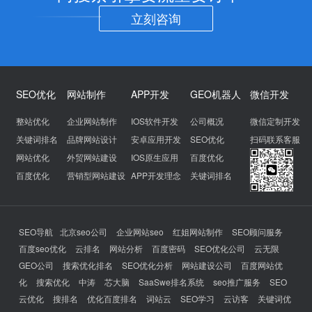
立刻咨询
SEO优化
网站制作
APP开发
GEO机器人
微信开发
整站优化
企业网站制作
IOS软件开发
公司概况
微信定制开发
关键词排名
品牌网站设计
安卓应用开发
SEO优化
扫码联系客服
网站优化
外贸网站建设
IOS原生应用
百度优化
百度优化
营销型网站建设
APP开发理念
关键词排名
SEO导航
北京seo公司
企业网站seo
红姐网站制作
SEO顾问服务
百度seo优化
云排名
网站分析
百度密码
SEO优化公司
云无限
GEO公司
搜索优化排名
SEO优化分析
网站建设公司
百度网站优
化
搜索优化
中涛
芯大脑
SaaSwe排名系统
seo推广服务
SEO
云优化
搜排名
优化百度排名
词站云
SEO学习
云访客
关键词优