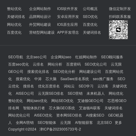
整站优化
企业网站制作
IOS软件开发
公司概况
微信定制开发
关键词排名
品牌网站设计
安卓应用开发
SEO优化
扫码联系客服
网站优化
外贸网站建设
IOS原生应用
百度优化
百度优化
营销型网站建设
APP开发理念
关键词排名
SEO导航
北京seo公司
企业网站seo
红姐网站制作
SEO顾问服务
百度seo优化
云排名
网站分析
百度密码
SEO优化公司
云无限
GEO公司
搜索优化排名
SEO优化分析
网站建设公司
百度网站优
化
搜索优化
中涛
芯大脑
SaaSwe排名系统
seo推广服务
SEO
云优化
搜排名
优化百度排名
词站云
SEO学习
云访客
关键词优
化
AISEO公司
云无限SEO排名
SEO营销
未来机器人
网站优化
整站优化
网站seo优化
网站SEO优化
艾迪顿GEO公司
芯思维GEO
排名网
智能体执行者
芯大脑GEO系统
艾迪顿AI获客
关键词排名
网站优化公司
AISEO优化
资本网SEO排名
AI搜索SEO
GEO机器
人
全网AI营销
SEO智能体
云无限
AI智能获客
北京SEO
更多
Copyright ©2024
津ICP备2023005733号-2