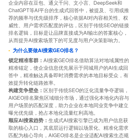
企业内容在豆包、通义千问、文小言、DeepSeek和
ChatGPT等AI平台的生成式回答中，被提及、引用或推
荐的频率与优先级排序，核心依据AI对内容相关性、权
威性、用户需求匹配度的评估，区别于传统SEO的链接
排名逻辑，目标是让品牌直接成为AI输出的答案核心，
从而提升AI搜索场景下的可见度与用户决策影响力。
为什么要做AI搜索GEO排名？
锁定精准客群：
AI搜索GEO排名借助算法对地域属性的
精准锚定，使企业信息优先展示于同城用户的AI生成回
答中，精准触达具备即时消费需求的本地目标受众，有
效提升转化链路效率。
构建竞争壁垒：
区别于传统SEO的泛化流量争夺逻辑，
AIGEO排名聚焦区域细分市场，通过强化本地化内容与
用户场景的匹配深度，助力企业在本地同业竞争中建立
曝光优先级，抢占本地化流量红利高地。
顺应AI搜索趋势：
生成式AI搜索引擎已成为用户信息获
取的核心入口，其底层运行逻辑以场景化、精准化需求
匹配为核心导向，AIGEO排名是企业适配AI搜索生态规